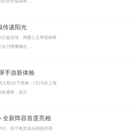
史性成就和 ...
极传递阳光
列公益活动，用暖心之举抵御寒
习惯播撒在 ...
领大屏手游新体验
魔都同人祭(以下简称：CP23)在上海
盛典，这次 ...
 全新阵容首度亮相
利举行。苏宁电竞俱乐部的经理