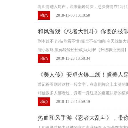
将即将进入尾声，迎来巅峰对决，总决赛将在12月1日-
动态
2018-11-30 13:18:58
和风游戏《忍者大乱斗》你要的技
副本过不了?技能看不懂?完全不在怕的!今天就给
能小攻略,教你轻轻松松成为大神!【升级职业技能】在
动态
2018-11-28 18:58:34
《美人传》安卓火爆上线！虞美人
纱！
曾记得看到过这样一段文字，在京剧舞台上出演的
相信很多人都看过，身着一身红裳的虞姬决断的横剑一
动态
2018-11-28 13:59:19
热血和风手游《忍者大乱斗》，带
人们总是对怪力乱神的东西充满好奇,不管是在东方