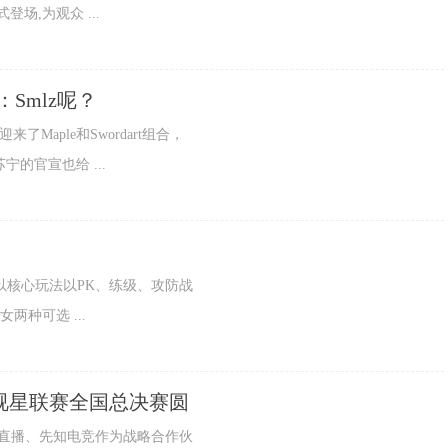
登场,为观众 ...
友：Smlz呢？
Maple和Swordart组合，
的官宣也给 ...
所以核心玩法以PK、练级、攻防战
两种可选 ...
微视星联赛全国总决赛圆
虎牙直播、先知电竞作为战略合作伙