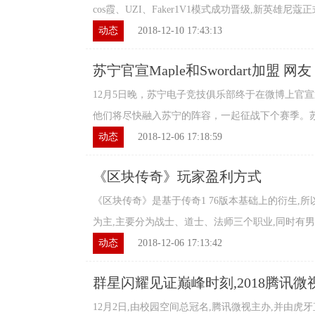
cos霞、UZI、Faker1V1模式成功晋级,新英雄尼蔻正式
动态
2018-12-10 17:43:13
苏宁官宣Maple和Swordart加盟 网
12月5日晚，苏宁电子竞技俱乐部终于在微博上官宣迎来了
他们将尽快融入苏宁的阵容，一起征战下个赛季。苏宁
动态
2018-12-06 17:18:59
《区块传奇》玩家盈利方式
《区块传奇》是基于传奇1 76版本基础上的衍生,
为主,主要分为战士、道士、法师三个职业,同时有男女
动态
2018-12-06 17:13:42
群星闪耀见证巅峰时刻,2018腾讯
满结束
12月2日,由校园空间总冠名,腾讯微视主办,并由