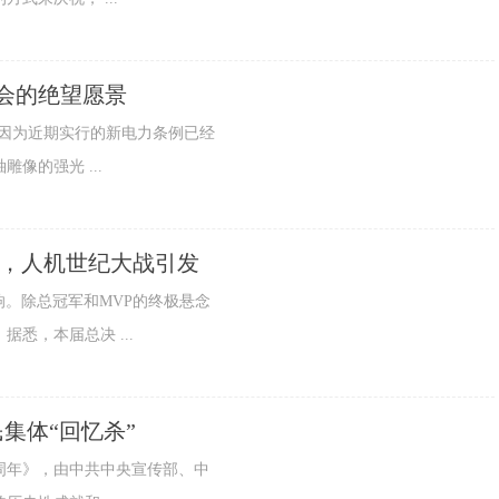
会的绝望愿景
上因为近期实行的新电力条例已经
像的强光 ...
L，人机世纪大战引发
响。除总冠军和MVP的终极悬念
悉，本届总决 ...
集体“回忆杀”
周年》，由中共中央宣传部、中