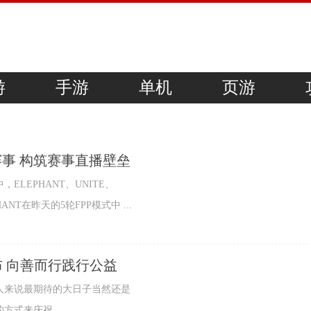
游
手游
单机
页游
权赛事 构筑赛事直播壁垒
，ELEPHANT、UNITE、
ANT在昨天的5轮FPP模式中 ...
布 向善而行践行公益
宁人来说最期待的大日子当然还是
式来庆祝， ...