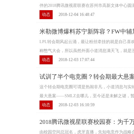
伴的2018腾讯微视星联赛在苏州市高新文体中心圆满结
动态
2018-12-04 16:48:47
米勒微博爆料苏宁新阵容？FW中辅
LPL转会期风起云涌，最让粉丝牵挂的就是自己喜欢
称憋气大会，所以虽然外面小道消息满天飞，就是没有
动态
2018-12-03 17:07:44
试训了半个电竞圈？转会期最大悬案
这个转会期电竞圈可谓是热闹非凡，小道消息与实
最大悬案——SMLZ去哪儿，至今还是未解之谜，暂时
动态
2018-12-03 16:10:59
2018腾讯微视星联赛校园赛：为千
供开放舞台
由校园空间总冠名，虎牙直播，先知电竞作为战略合