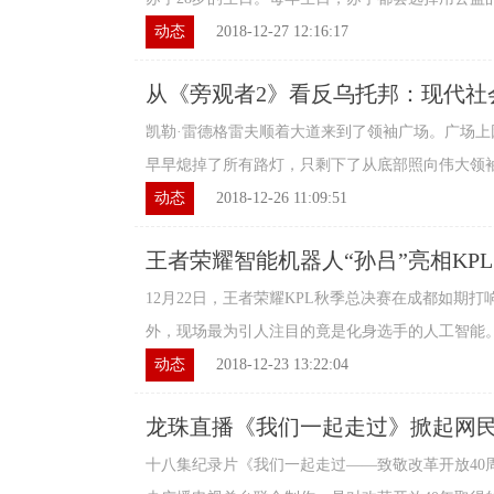
动态
2018-12-27 12:16:17
从《旁观者2》看反乌托邦：现代社
凯勒·雷德格雷夫顺着大道来到了领袖广场。广场
早早熄掉了所有路灯，只剩下了从底部照向伟大领袖雕
动态
2018-12-26 11:09:51
王者荣耀智能机器人“孙吕”亮相KP
高潮
12月22日，王者荣耀KPL秋季总决赛在成都如期打
外，现场最为引人注目的竟是化身选手的人工智能。据
动态
2018-12-23 13:22:04
龙珠直播《我们一起走过》掀起网民
十八集纪录片《我们一起走过——致敬改革开放40