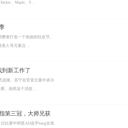
er、Maple、S ...
季
消费者打造一个热闹的狂欢节。
人等元素点 ...
于找到新工作了
正式连接。苏宁在官宣文案中表示
。虽然这个消息 ...
剑指第三冠，大师兄获
日比赛中明星AD选手bang女装