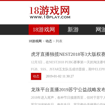
18游戏网
新游
网
18游戏网
>
动态
> 列表
虎牙直播独揽NEST2018等3大版
12月3日，在NEST2018 PUBG赛事第一天的淘汰赛中
FGB、SSS、JSTAR五支队伍成功晋级，期中ELEPH
动态
2019-01-02 11:30:27
龙珠平台直播2019苏宁公益战略发
2018年进入尾声，各种节日接踵而至，但对于苏
苏宁28岁的生日。每年生日，苏宁都会选择用公益的方