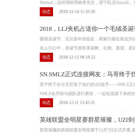
Method，总经理助理林青先生，苏宁队员XiaoAL、H4ck
动态
2018-12-14 11:10:58
2018，LLJ夹机占送你一个毛绒圣诞
随着圣诞节、元旦新年的临近，商家们都在筹划为
在人们心中，圣诞节拥有圣诞树、礼物、愿望、圣诞老
动态
2018-12-12 08:18:22
SN.SMLZ正式连接网友：马哥终
苏宁终于在今天官宣了他们的AD选手——SMLZ
SMLZ会尽快与战队进行磨合，一起征战接下来的比赛
动态
2018-12-11 13:45:21
英雄联盟全明星赛群星璀璨，UZI
得2V2冠军
群星璀璨的英雄联盟全明星赛于12月7日正式开赛,首