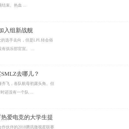
束。热血 ...
加入组新战舰
的选手去向，但是LPL转会俗
俱乐部官宣。 ...
SMLZ去哪儿？
锤齐飞，各队航母初露头角。但
还没有一个队 ...
万热爱电竞的大学生提
作伙伴的2018腾讯微视星联赛