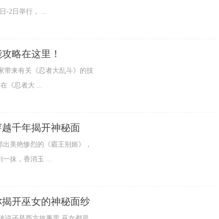
2日举行， ...
能攻略在这里！
大家带来有关《忍者大乱斗》的技
《忍者大 ...
穿越千年揭开神秘面
那出美艳惨烈的《霸王别姬》，
抹，香消玉 ...
你揭开巫女的神秘面纱
传说还是西方故事里,巫女都是