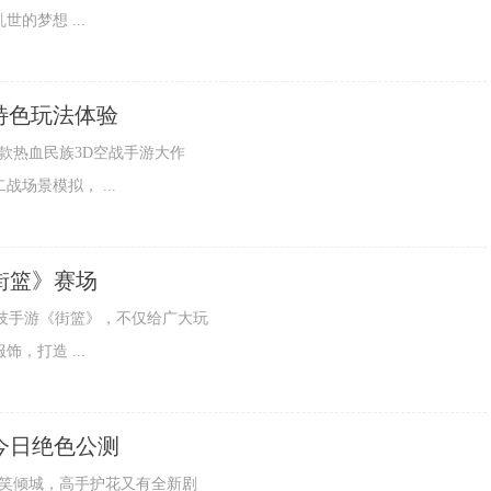
的梦想 ...
特色玩法体验
奇！首款热血民族3D空战手游大作
场景模拟， ...
街篮》赛场
篮球真竞技手游《街篮》，不仅给广大玩
，打造 ...
今日绝色公测
美人一笑倾城，高手护花又有全新剧