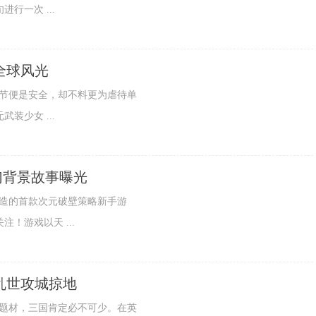
行一次 ...
全球风光
人寰光棍节便是安全，却不料更为虐待单
装少女 ...
幻背景故事曝光
倾力打造的首款次元破壁策略新手游
！游戏以天 ...
乱世攻城掠地
典的游戏题材，三国肯定必不可少。在英