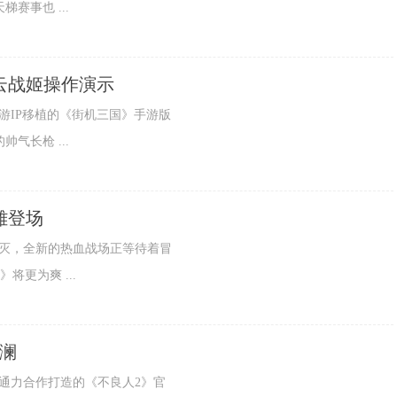
赛事也 ...
云战姬操作演示
知名页游IP移植的《街机三国》手游版
气长枪 ...
雄登场
火仍未熄灭，全新的热血战场正等待着冒
将更为爽 ...
波澜
森数字通力合作打造的《不良人2》官