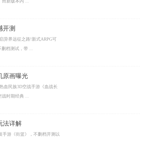
新版本内 ...
撼开测
，开启异界远征之路!新式ARPG可
删档测试，带 ...
机原画曝光
问题，热血民族3D空战手游《血战长
时期经典 ...
玩法详解
篮球真竞技手游《街篮》，不删档开测以