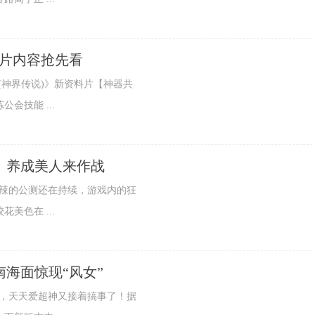
料片内容抢先看
罗大陆(神界传说)》新资料片【神器共
会技能 ...
》养成美人来作战
高手》火辣的公测还在持续，游戏内的狂
美色在 ...
南海面惊现“风女”
国人剁手，天天爱超神又接着搞事了！据