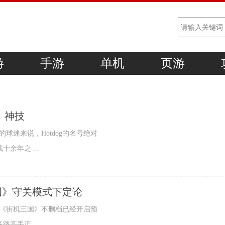
游
手游
单机
页游
》神技
街球的球迷来说，Hotdog的名号绝对
余年之 ...
国》守关模式下定论
进口袋，《街机三国》不删档已经开启预
高手正 ...