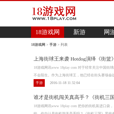
18游戏网
新游
网
18游戏网
>
手游
> 列表
上海街球王来袭 Hotdog演绎《街篮
18游戏网讯www 18play com 对于经常关注中国
不会陌生。作为上海街球王，他已经在街头赛场奋战十
手游
2016-11-18 11:32:04
谁才是街机闯关真高手？《街机三
18游戏网讯www 18play com 把你的街机装
约。你自认是街机闯关高手吗？《街机三国》里的各路