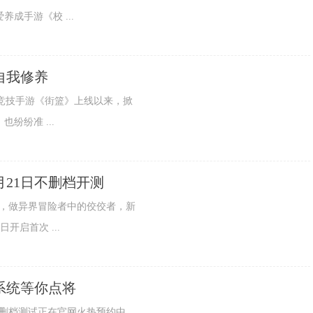
成手游《校 ...
自我修养
3篮球真竞技手游《街篮》上线以来，掀
纷纷准 ...
月21日不删档开测
激斗快感，做异界冒险者中的佼佼者，新
开启首次 ...
系统等你点将
手游版不删档测试正在官网火热预约中，