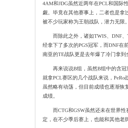
4AM和JDG虽然近两年在PCL和
觑。毕竟在其他赛事上，二者也是拿过
被不少玩家称为王朝战队，潜力无限
而除此之外，诸如TWIS、DNF、
经拿下了多次的PGS冠军，而DNF
南亚的TE战队更是去年爆了冷门拿到
再来说说B组，虽然B组中的含冠量
就拿PCL赛区的几个战队来说，PeR
虽然略有动荡，但目前成绩也逐渐恢复
成绩。
而CTG和GSW虽然还未在世界性赛
定，在不少季后赛上，也能和其他老