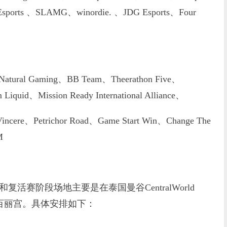
sports 、SLAMG、winordie. 、JDG Esports、Four
Natural Gaming、BB Team、Theerathon Five、
iquid、Mission Ready International Alliance、
cere、Petrichor Road、Game Start Win、Change The
M
赛阶段场地主要是在泰国曼谷CentralWorld
罗百丽宫。具体安排如下：