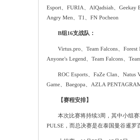
Esport、FURIA、AlQadsiah、Geekay E
Angry Men、T1、FN Pocheon
B组16支战队：
Virtus.pro、Team Falcons、Forest 
Anyone's Legend、Team Falcons、Team L
ROC Esports、FaZe Clan、Natus Vin
Game、Baegopa、AZLA PENTAGRA
【赛程安排】
本次比赛将持续3周，其中小组赛和复活
PULSE，而总决赛是在泰国曼谷暹