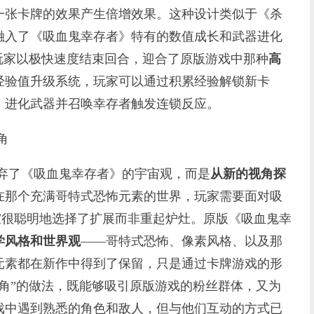
一张卡牌的效果产生倍增效果。这种设计类似于《杀
融入了《吸血鬼幸存者》特有的数值成长和武器进化
玩家以极快速度结束回合，迎合了原版游戏中那种
高
经验值升级系统，玩家可以通过积累经验解锁新卡
，进化武器并召唤幸存者触发连锁反应。
角
非完全抛弃了《吸血鬼幸存者》的宇宙观，而是
从新的视角探
在那个充满哥特式恐怖元素的世界，玩家需要面对吸
工作室很聪明地选择了扩展而非重起炉灶。原版《吸血鬼幸
学风格和世界观
——哥特式恐怖、像素风格、以及那
元素都在新作中得到了保留，只是通过卡牌游戏的形
角”的做法，既能够吸引原版游戏的粉丝群体，又为
戏中遇到熟悉的角色和敌人，但与他们互动的方式已