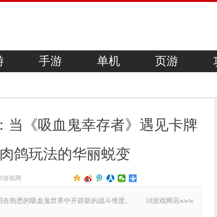
游
手游
单机
页游
lers》：当《吸血鬼幸存者》遇见卡牌
肉鸽玩法的华丽蜕变
18游戏网
图在熟悉的吸血鬼世界中开辟新的战斗维度。 18游戏网讯www