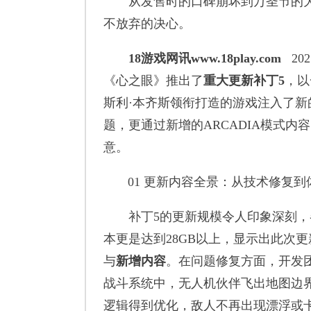
从发售时的口碑崩坏到万圣节的大规模更新，
不放弃的决心。
18游戏网讯www.18play.com
20
《心之眼》推出了
重大更新补丁5
，以
斯利·本齐斯领衔打造的游戏注入了
题，更通过新增的ARCADIA模式
意。
01 更新内容全景：从技术修复到
补丁5的更新规模令人印象深刻，
本更是达到28GB以上，显示出此次
与
新增内容
。在问题修复方面，开发
战斗系统中，无人机伙伴飞出地图边界
逻辑得到优化，敌人不再出现漂浮或