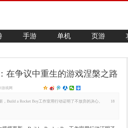
游
手游
单机
页游
5：在争议中重生的游戏涅槃之路
18游戏网
ld a Rocket Boy工作室用行动证明了不放弃的决心。 18