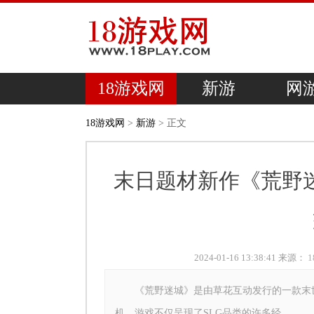
18游戏网
新游
网
18游戏网
>
新游
> 正文
末日题材新作《荒野
2024-01-16 13:38:41 来源：
《荒野迷城》是由草花互动发行的一款末世
机。游戏不仅呈现了SLG品类的许多经