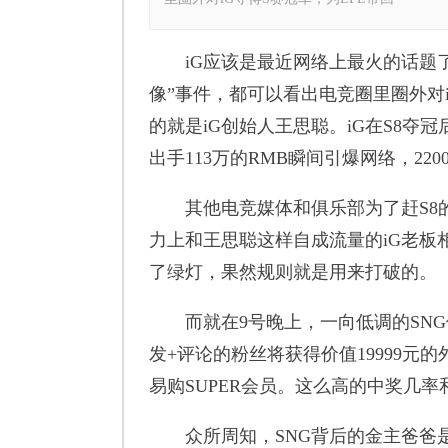
iG应该是最近网络上最火的话题了
像”事件，都可以看出电竞圈里圈外对
的就是iG创始人王思聪。iG在S8夺
出手113万的RMB瞬间引爆网络，22
其他电竞媒体和俱乐部为了赶S8的
力上和王思聪这样自成流量的iG老板
了绿灯，果然规则就是用来打破的。
而就在9号晚上，一向低调的SNG
发+评论的粉丝将获得价值19999元的
易购SUPER会员。这么高的中奖几
众所周知，SNG背后的金主爸爸是