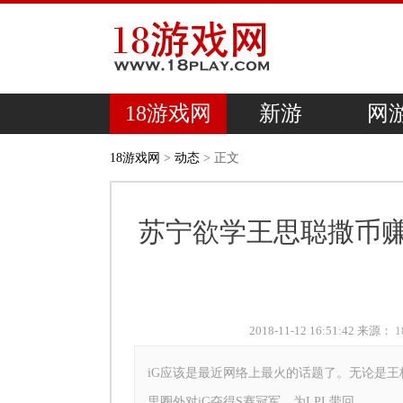
18游戏网
新游
网
18游戏网
>
动态
> 正文
苏宁欲学王思聪撒币赚
2018-11-12 16:51:42 来源：
iG应该是最近网络上最火的话题了。无论是王
里圈外对iG夺得S赛冠军，为LPL带回