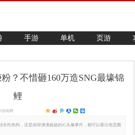
游
手游
单机
页游
粉？不惜砸160万造SNG最壕锦
鲤
18游戏网
校长吃热狗，还是闹得沸沸扬扬的iG头像事件，都可以看出电竞圈