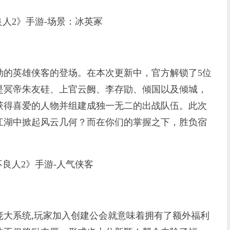
良人2》手游-场景：冰英冢
的英雄侠客的登场。在本次更新中，官方解锁了5位
是冥帝朱友硅、上官云阙、李存勖、倾国以及倾城，
获得喜爱的人物并组建成独一无二的出战队伍。此次
江湖中掀起风云几何？而在你们的掌握之下，胜负宿
不良人2》手游-人气侠客
系统,玩家加入创建公会就意味着拥有了额外福利