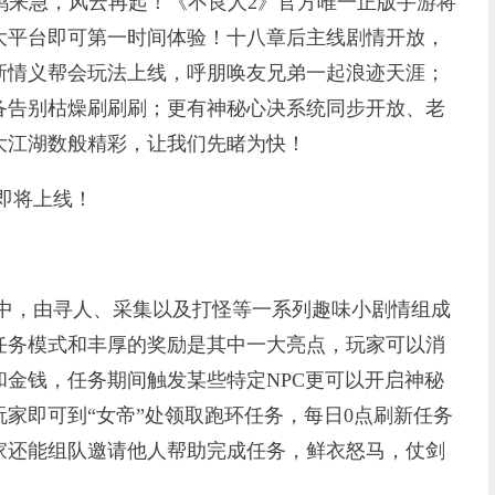
鸽来急，风云再起！《不良人2》官方唯一正版手游将
大平台即可第一时间体验！十八章后主线剧情开放，
新情义帮会玩法上线，呼朋唤友兄弟一起浪迹天涯；
备告别枯燥刷刷刷；更有神秘心决系统同步开放、老
大江湖数般精彩，让我们先睹为快！
即将上线！
，由寻人、采集以及打怪等一系列趣味小剧情组成
任务模式和丰厚的奖励是其中一大亮点，玩家可以消
金钱，任务期间触发某些特定NPC更可以开启神秘
家即可到“女帝”处领取跑环任务，每日0点刷新任务
家还能组队邀请他人帮助完成任务，鲜衣怒马，仗剑