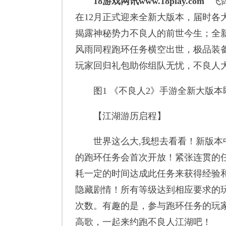
18游戏网讯www.18play.com
飞
在12月正式迎来全新大版本，届时各
揭露神秘势力不良人的前世今生；全
风雨同程跑环任务横空出世，极品装
玩家回归礼包助你组队无忧，不良人
图1 《不良人2》手游全新大版本
【江湖游历启程】
世界这么大,我想去看看！新版本中
的跑环任务会首次开放！紧张连贯的
耗一定的时间达成此任务来获得经验和
隐藏剧情！所有等级达到相应要求的玩
次数。有趣的是，参与跑环任务的玩
高歌，一起来约跑不良人江湖吧！