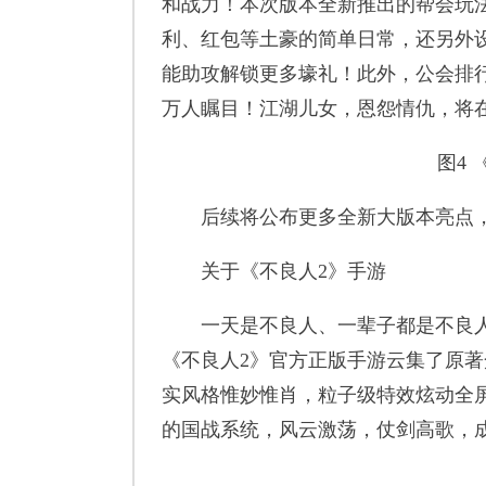
和战力！本次版本全新推出的帮会玩
利、红包等土豪的简单日常，还另外设
能助攻解锁更多壕礼！此外，公会排
万人瞩目！江湖儿女，恩怨情仇，将
图4 
后续将公布更多全新大版本亮点，
关于《不良人2》手游
一天是不良人、一辈子都是不良人!
《不良人2》官方正版手游云集了原
实风格惟妙惟肖，粒子级特效炫动全
的国战系统，风云激荡，仗剑高歌，